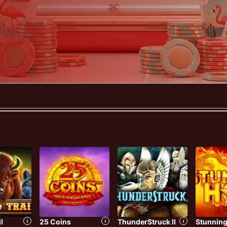
l
25 Coins
ThunderStruck II
Stunning