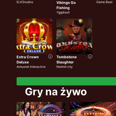
ELKStudios
Game Beat
Vikings Go
Fishing
Yggdrasil
Extra Crown
Tombstone
Deluxe
Slaughter
Amusnet Interactive
Nolimit city
Gry na żywo