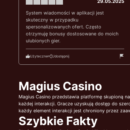
29.05.2025
System wiadomości w aplikacji jest
skuteczny w przypadku
spersonalizowanych ofert. Często
otrzymuję bonusy dostosowane do moich
ulubionych gier.
Użyteczne
Udostępnij
Magius Casino
Magius Casino przedstawia platformę skupioną na
każdej interakcji. Gracze uzyskują dostęp do szer
każdy element interakcji jest chroniony przez za
Szybkie Fakty