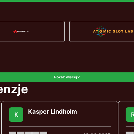
Pokaż więcej
enzje
Kasper Lindholm
K