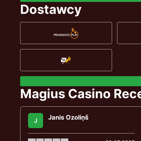
Dostawcy
Magius Casino Rec
Janis Ozoliņš
J