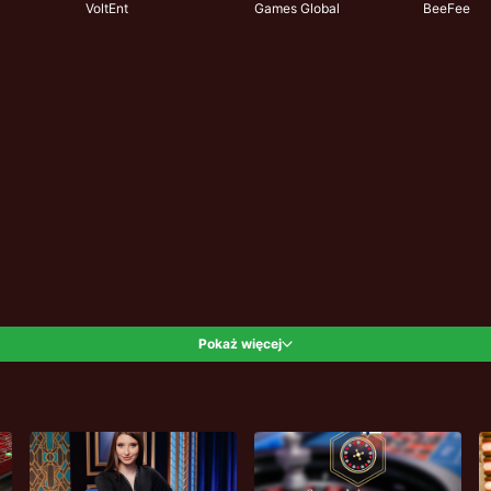
VoltEnt
Games Global
BeeFee
Pokaż więcej