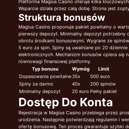
Platforma Magius Casino oferuje kilka kluczowyc
Wsparcie działa przez całą dobę. Strona jest zo
Struktura bonusów
Magius Casino proponuje pakiet powitalny o war
pierwszy depozyt. Minimalny depozyt potrzebny 
obrotu środkami bonusowymi. Wygrane ze spinów
5 euro za spin. Spiny są uwalniane po 20 dziennie
elektronicznych. Mechanizm bonusów opiera się 
równowagi finansowej platformy.
Typ bonusu
Wymóg
Limit
Dopasowanie powitalne
35x
500 euro
Spiny za darmo
40x
200 spinów
Minimalny depozyt
20 euro
Pełny pakiet
Dostęp Do Konta
Rejestracja w Magius Casino przebiega przez pros
urodzenia. Następnie potwierdzają regulamin i we
ofertę bonusową. Ten proces gwarantuje szybki do