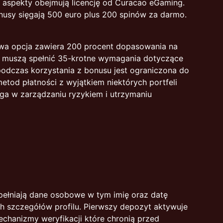
 aspekty obejmują licencję od Curacao eGaming.
nusy sięgają 500 euro plus 200 spinów za darmo.
owa opcja zawiera 200 procent dopasowania na
y muszą spełnić 35-krotne wymagania dotyczące
dczas korzystania z bonusu jest ograniczona do
etod płatności z wyjątkiem niektórych portfeli
a w zarządzaniu ryzykiem i utrzymaniu
ypełniają dane osobowe w tym imię oraz datę
ych szczegółów profilu. Pierwszy depozyt aktywuje
chanizmy weryfikacji które chronią przed