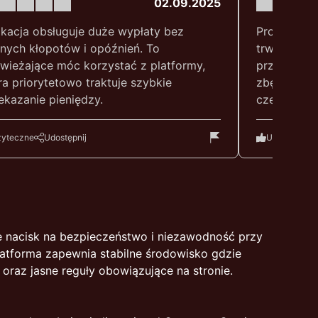
02.09.2025
ikacja obsługuje duże wypłaty bez
Proces reje
nych kłopotów i opóźnień. To
trwał nieca
wieżające móc korzystać z platformy,
przejścia 
ra priorytetowo traktuje szybkie
zbędnych o
ekazanie pieniędzy.
czego szu
yteczne
Udostępnij
Użyteczne
e nacisk na bezpieczeństwo i niezawodność przy
Platforma zapewnia stabilne środowisko gdzie
oraz jasne reguły obowiązujące na stronie.