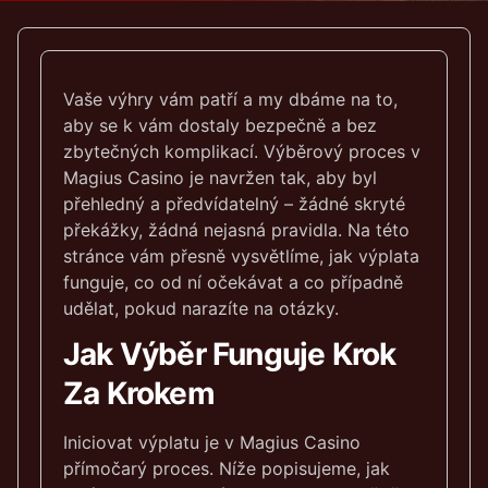
Vaše výhry vám patří a my dbáme na to,
aby se k vám dostaly bezpečně a bez
zbytečných komplikací. Výběrový proces v
Magius Casino je navržen tak, aby byl
přehledný a předvídatelný – žádné skryté
překážky, žádná nejasná pravidla. Na této
stránce vám přesně vysvětlíme, jak výplata
funguje, co od ní očekávat a co případně
udělat, pokud narazíte na otázky.
Jak Výběr Funguje Krok
Za Krokem
Iniciovat výplatu je v Magius Casino
přímočarý proces. Níže popisujeme, jak