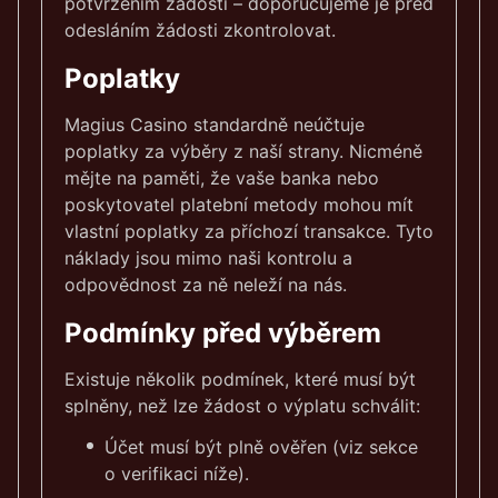
potvrzením žádosti – doporučujeme je před
odesláním žádosti zkontrolovat.
Poplatky
Magius Casino standardně neúčtuje
poplatky za výběry z naší strany. Nicméně
mějte na paměti, že vaše banka nebo
poskytovatel platební metody mohou mít
vlastní poplatky za příchozí transakce. Tyto
náklady jsou mimo naši kontrolu a
odpovědnost za ně neleží na nás.
Podmínky před výběrem
Existuje několik podmínek, které musí být
splněny, než lze žádost o výplatu schválit:
Účet musí být plně ověřen (viz sekce
o verifikaci níže).