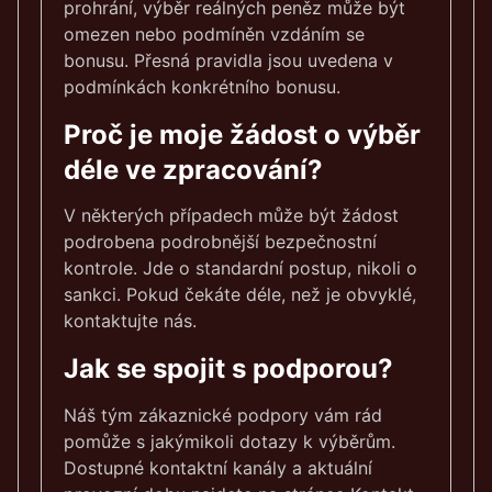
prohrání, výběr reálných peněz může být
omezen nebo podmíněn vzdáním se
bonusu. Přesná pravidla jsou uvedena v
podmínkách konkrétního bonusu.
Proč je moje žádost o výběr
déle ve zpracování?
V některých případech může být žádost
podrobena podrobnější bezpečnostní
kontrole. Jde o standardní postup, nikoli o
sankci. Pokud čekáte déle, než je obvyklé,
kontaktujte nás.
Jak se spojit s podporou?
Náš tým zákaznické podpory vám rád
pomůže s jakýmikoli dotazy k výběrům.
Dostupné kontaktní kanály a aktuální