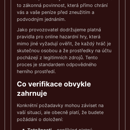
to zákonná povinnost, která přímo chrání
vás a vaše peníze před zneužitím a
podvodným jednáním.
Jako provozovatel dodržujeme platná
pravidla pro online hazardní hry, která
mimo jiné vyžadují ověřit, že každý hráč je
skutečnou osobou a že prostředky na účtu
pocházejí z legitimních zdrojů. Tento
proces je standardem odpovědného
herního prostředí.
Co verifikace obvykle
zahrnuje
Konkrétní požadavky mohou záviset na
vaší situaci, ale obecně platí, že budete
požádáni o doložení: