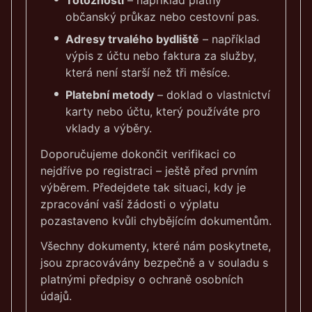
Totožnosti
– například platný
občanský průkaz nebo cestovní pas.
Adresy trvalého bydliště
– například
výpis z účtu nebo faktura za služby,
která není starší než tři měsíce.
Platební metody
– doklad o vlastnictví
karty nebo účtu, který používáte pro
vklady a výběry.
Doporučujeme dokončit verifikaci co
nejdříve po registraci – ještě před prvním
výběrem. Předejdete tak situaci, kdy je
zpracování vaší žádosti o výplatu
pozastaveno kvůli chybějícím dokumentům.
Všechny dokumenty, které nám poskytnete,
jsou zpracovávány bezpečně a v souladu s
platnými předpisy o ochraně osobních
údajů.