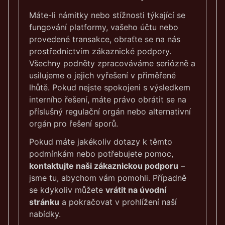
Máte-li námitky nebo stížnosti týkající se
fungování platformy, vašeho účtu nebo
provedené transakce, obraťte se na nás
prostřednictvím zákaznické podpory.
Všechny podněty zpracováváme seriózně a
usilujeme o jejich vyřešení v přiměřené
lhůtě. Pokud nejste spokojeni s výsledkem
interního řešení, máte právo obrátit se na
příslušný regulační orgán nebo alternativní
orgán pro řešení sporů.
Pokud máte jakékoliv dotazy k těmto
podmínkám nebo potřebujete pomoc,
kontaktujte naši zákaznickou podporu
–
jsme tu, abychom vám pomohli. Případně
se kdykoliv můžete
vrátit na úvodní
stránku
a pokračovat v prohlížení naší
nabídky.