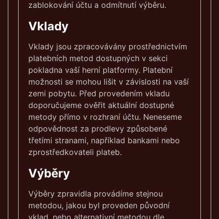
zablokování účtu a odmítnutí výběru.
Vklady
Vklady jsou zpracovávány prostřednictvím
platebních metod dostupných v sekci
pokladna vaší herní platformy. Platební
možnosti se mohou lišit v závislosti na vaší
zemi pobytu. Před provedením vkladu
doporučujeme ověřit aktuální dostupné
metody přímo v rozhraní účtu. Neneseme
odpovědnost za prodlevy způsobené
třetími stranami, například bankami nebo
zprostředkovateli plateb.
Výběry
Výběry zpravidla provádíme stejnou
metodou, jakou byl proveden původní
vklad, nebo alternativní metodou dle