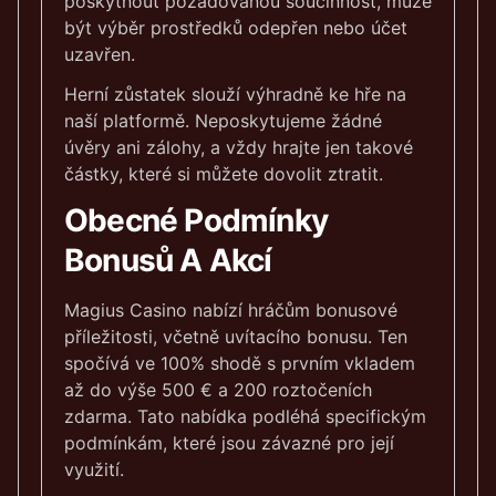
poskytnout požadovanou součinnost, může
být výběr prostředků odepřen nebo účet
uzavřen.
Herní zůstatek slouží výhradně ke hře na
naší platformě. Neposkytujeme žádné
úvěry ani zálohy, a vždy hrajte jen takové
částky, které si můžete dovolit ztratit.
Obecné Podmínky
Bonusů A Akcí
Magius Casino nabízí hráčům bonusové
příležitosti, včetně uvítacího bonusu. Ten
spočívá ve 100% shodě s prvním vkladem
až do výše 500 € a 200 roztočeních
zdarma. Tato nabídka podléhá specifickým
podmínkám, které jsou závazné pro její
využití.