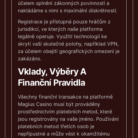
účelem splnění zákonných povinností a
nakládáme s nimi s maximální diskrétností.
Registrace je přístupná pouze hráčům z
jurisdikcí, ve kterých naše platforma
legálně operuje. Využití technologií ke
skrytí vaší skutečné polohy, například VPN,
za účelem obejití geografických omezení je
zakázáno.
Vklady, Výběry A
Finanční Pravidla
Všechny finanční transakce na platformě
Magius Casino musí být prováděny
prostřednictvím platebních metod, které
jsou registrovány na vaše jméno. Používání
platebních metod třetích osob je
nepřípustné a může vést k okamžitému