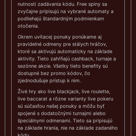
nutnosti zadávania kódu. Free spiny sa
zvyčajne pripisujú na vybrané automaty a
podliehajú štandardným podmienkam
otočenia.
Okrem uvítacej ponuky ponúkame aj
pravidelné odmeny pre stálych hráčov,
ktoré sa aktivujú automaticky na základe
aktivity. Tieto zahŕňajú cashback, turnaje a
sezónne akcie. Všetky tieto benefity sú
dostupné bez promo kódov, čo
zjednodušuje prístup k nim.
Živé hry ako live blackjack, live roulette,
live baccarat a rôzne varianty live pokeru
sú súčasťou našej ponuky a môžu byť
spojené s dodatočnými turnajmi alebo
špeciálnymi odmenami. Tieto sa pripisujú
na základe hrania, nie na základe zadaného
kódu.