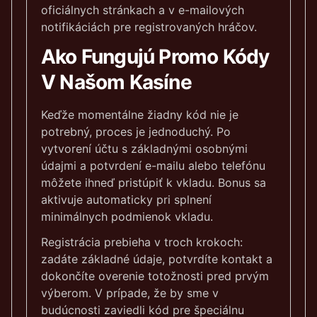
oficiálnych stránkach a v e-mailových
notifikáciách pre registrovaných hráčov.
Ako Fungujú Promo Kódy
V Našom Kasíne
Keďže momentálne žiadny kód nie je
potrebný, proces je jednoduchý. Po
vytvorení účtu s základnými osobnými
údajmi a potvrdení e-mailu alebo telefónu
môžete ihneď pristúpiť k vkladu. Bonus sa
aktivuje automaticky pri splnení
minimálnych podmienok vkladu.
Registrácia prebieha v troch krokoch:
zadáte základné údaje, potvrdíte kontakt a
dokončíte overenie totožnosti pred prvým
výberom. V prípade, že by sme v
budúcnosti zaviedli kód pre špeciálnu