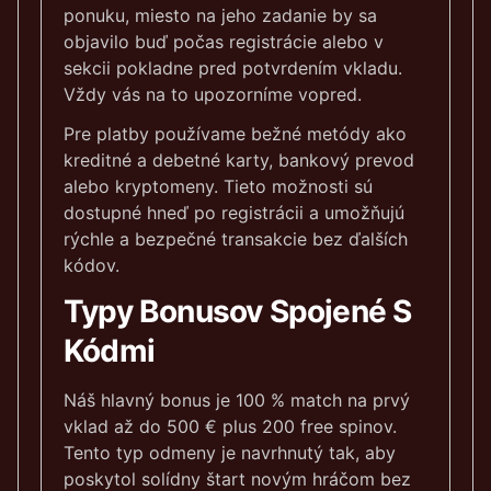
ponuku, miesto na jeho zadanie by sa
objavilo buď počas registrácie alebo v
sekcii pokladne pred potvrdením vkladu.
Vždy vás na to upozorníme vopred.
Pre platby používame bežné metódy ako
kreditné a debetné karty, bankový prevod
alebo kryptomeny. Tieto možnosti sú
dostupné hneď po registrácii a umožňujú
rýchle a bezpečné transakcie bez ďalších
kódov.
Typy Bonusov Spojené S
Kódmi
Náš hlavný bonus je 100 % match na prvý
vklad až do 500 € plus 200 free spinov.
Tento typ odmeny je navrhnutý tak, aby
poskytol solídny štart novým hráčom bez