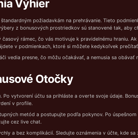
nia Výhier
ú štandardným požiadavkám na prehrávanie. Tieto podmien
výbery z bonusových prostriedkov sú stanovené tak, aby chr
 časový rámec, čo vás motivuje k pravidelnému hraniu. Ak
nájdete v podmienkach, ktoré si môžete kedykoľvek prečítať
ráči vedia presne, čo môžu očakávať, a nemusia sa obávať
nusové Otočky
. Po vytvorení účtu sa prihláste a overte svoje údaje. Bon
ení v profile.
ostupných metód a postupujte podľa pokynov. Po úspešnom
ujte cez live chat.
ýchly a bez komplikácií. Sledujte oznámenia v účte, kde sa