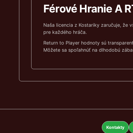
Férové Hranie A 
Naša licencia z Kostariky zaručuje, že
pre každého hráča.
Return to Player hodnoty sú transparen
Môžete sa spoľahnúť na dlhodobú zábav
Kontakty