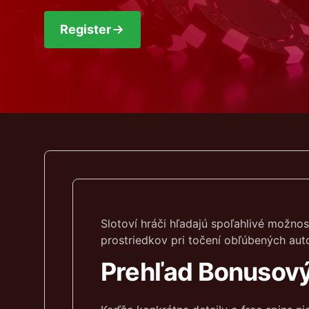
Register
Slotoví hráči hľadajú spoľahlivé možnos
prostriedkov pri točení obľúbených aut
Prehľad Bonusov