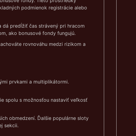
onusové fondy. Tieto prostriedky
ákladných podmienok registrácie alebo
dá predĺžiť čas strávený pri hracom
tom, ako bonusové fondy fungujú.
 zachováte rovnováhu medzi rizikom a
mi prvkami a multiplikátormi.
ie spolu s možnosťou nastaviť veľkosť
ích obmedzení. Ďalšie populárne sloty
 sekcii.