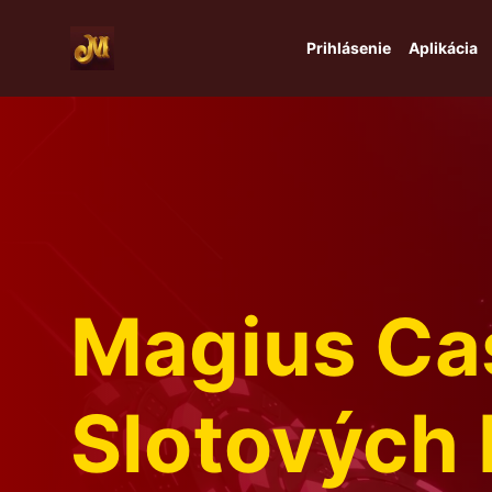
Prihlásenie
Aplikácia
Magius Cas
Slotových