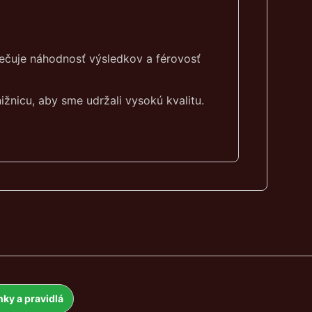
pečuje náhodnosť výsledkov a férovosť
žnicu, aby sme udržali vysokú kvalitu.
ky a pravidlá