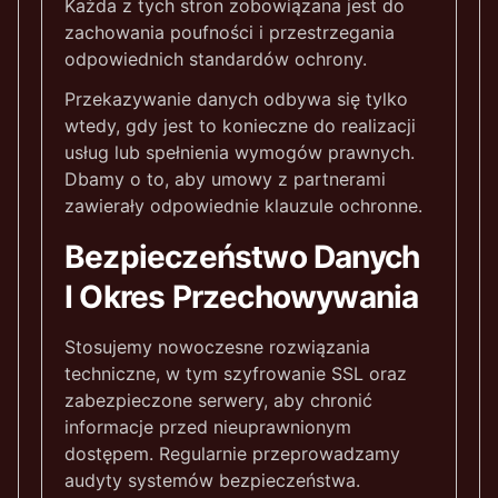
Każda z tych stron zobowiązana jest do
zachowania poufności i przestrzegania
odpowiednich standardów ochrony.
Przekazywanie danych odbywa się tylko
wtedy, gdy jest to konieczne do realizacji
usług lub spełnienia wymogów prawnych.
Dbamy o to, aby umowy z partnerami
zawierały odpowiednie klauzule ochronne.
Bezpieczeństwo Danych
I Okres Przechowywania
Stosujemy nowoczesne rozwiązania
techniczne, w tym szyfrowanie SSL oraz
zabezpieczone serwery, aby chronić
informacje przed nieuprawnionym
dostępem. Regularnie przeprowadzamy
audyty systemów bezpieczeństwa.