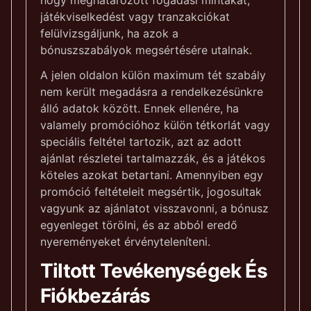
játékviselkedést vagy tranzakciókat
felülvizsgáljunk, ha azok a
bónuszszabályok megsértésére utalnak.
A jelen oldalon külön maximum tét szabály
nem került megadásra a rendelkezésünkre
álló adatok között. Ennek ellenére, ha
valamely promócióhoz külön tétkorlát vagy
speciális feltétel tartozik, azt az adott
ajánlat részletei tartalmazzák, és a játékos
köteles azokat betartani. Amennyiben egy
promóció feltételeit megsértik, jogosultak
vagyunk az ajánlatot visszavonni, a bónusz
egyenleget törölni, és az abból eredő
nyereményeket érvényteleníteni.
Tiltott Tevékenységek És
Fiókbezárás