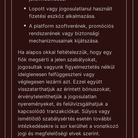
Lopott vagy jogosulatlanul használt
fizetési eszköz alkalmazása.
A platform szoftverének, promóciós
rendszerének vagy biztonsági
mechanizmusainak kijátszása.
Ha alapos okkal feltételezzük, hogy egy
fiók megsérti a jelen szabályokat,
jogosultak vagyunk figyelmeztetés nélkül
ideiglenesen felfüggeszteni vagy
véglegesen lezárni azt. Ezzel együtt
visszatarthatjuk az érintett bónuszokat,
érvényteleníthetjük a jogosulatlan
nyereményeket, és felülvizsgálhatjuk a
kapcsolódó tranzakciókat. Súlyos vagy
ismétlődő szabálysértés esetén további
intézkedésekre is sor kerülhet a vonatkozó
jogi és megfelelőségi elvek szerint.