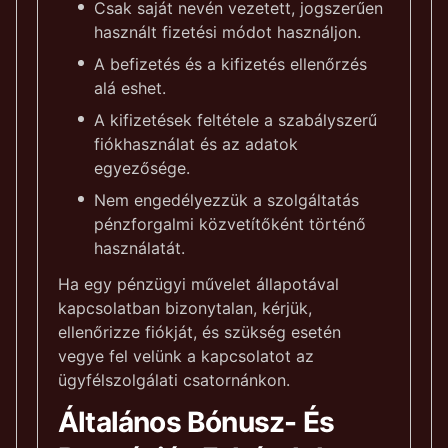
Csak saját nevén vezetett, jogszerűen
használt fizetési módot használjon.
A befizetés és a kifizetés ellenőrzés
alá eshet.
A kifizetések feltétele a szabályszerű
fiókhasználat és az adatok
egyezősége.
Nem engedélyezzük a szolgáltatás
pénzforgalmi közvetítőként történő
használatát.
Ha egy pénzügyi művelet állapotával
kapcsolatban bizonytalan, kérjük,
ellenőrizze fiókját, és szükség esetén
vegye fel velünk a kapcsolatot az
ügyfélszolgálati csatornánkon.
Általános Bónusz- És