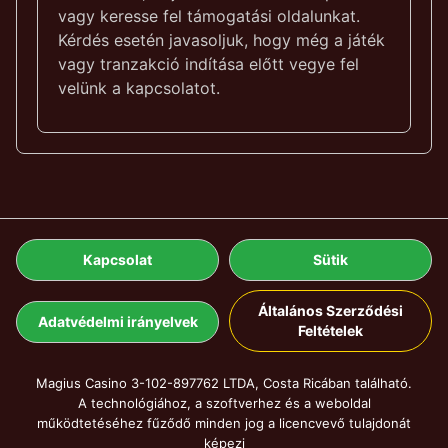
vagy keresse fel támogatási oldalunkat.
Kérdés esetén javasoljuk, hogy még a játék
vagy tranzakció indítása előtt vegye fel
velünk a kapcsolatot.
Kapcsolat
Sütik
Általános Szerződési
Adatvédelmi irányelvek
Feltételek
Magius Casino 3-102-897762 LTDA, Costa Ricában található.
A technológiához, a szoftverhez és a weboldal
működtetéséhez fűződő minden jog a licencvevő tulajdonát
képezi