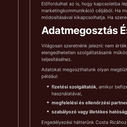
Előfordulhat az is, hogy kapcsolatba lé
marketingkommunikáció céljából. Ha mar
módosításával kikapcsolhatja. Ha szeret
Adatmegosztás É
Világosan szeretnénk jelezni: nem érté
elengedhetetlen szolgáltatásaink működ
teljesítéséhez.
Adatokat megoszthatunk olyan megbízha
például:
fizetési szolgáltatók
, amikor befiz
használatával,
megfelelési és ellenőrzési partne
szabályozó vagy illetékes hatósá
Engedélyezési hátterünk Costa Ricához