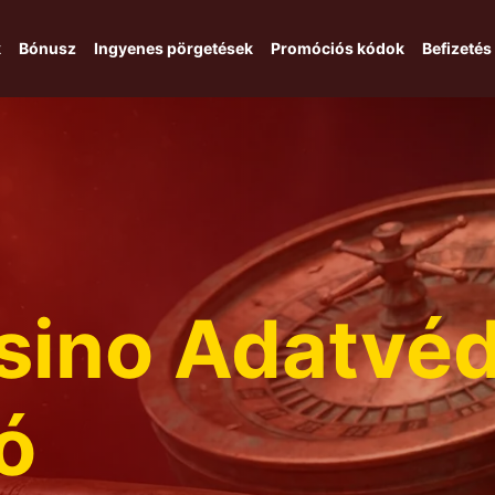
k
Bónusz
Ingyenes pörgetések
Promóciós kódok
Befizetés
sino Adatvéd
ó