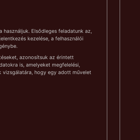
 használjuk. Elsődleges feladatunk az,
jelentkezés kezelése, a felhasználói
igénybe.
éseket, azonosítsuk az érintett
atokra is, amelyeket megfelelési,
 vizsgálatára, hogy egy adott művelet