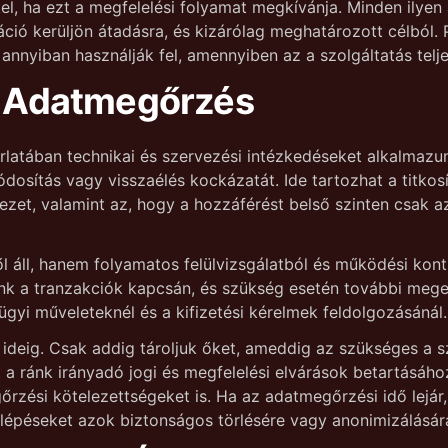
el, ha ezt a megfelelési folyamat megkívánja. Minden ilyen
ió kerüljön átadásra, és kizárólag meghatározott célból. P
annyiban használják fel, amennyiben az a szolgáltatás telj
s Adatmegőrzés
rlatában technikai és szervezési intézkedéseket alkalmaz
ódosítás vagy visszaélés kockázatát. Ide tartozhat a titkos
ezet, valamint az, hogy a hozzáférést belső szinten csak 
 áll, hanem folyamatos felülvizsgálatból és működési kontr
nk a tranzakciók kapcsán, és szükség esetén további meger
gyi műveleteknél és a kifizetési kérelmek feldolgozásánál.
deig. Csak addig tároljuk őket, ameddig az szükséges a sz
nt a ránk irányadó jogi és megfelelési elvárások betartásá
gőrzési kötelezettségeket is. Ha az adatmegőrzési idő lejá
lépéseket azok biztonságos törlésére vagy anonimizálásár