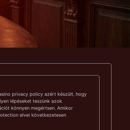
ino privacy policy azért készült, hogy
ilyen lépéseket teszünk azok
ációt könnyen megértsen. Amikor
rotection elvei következetesen