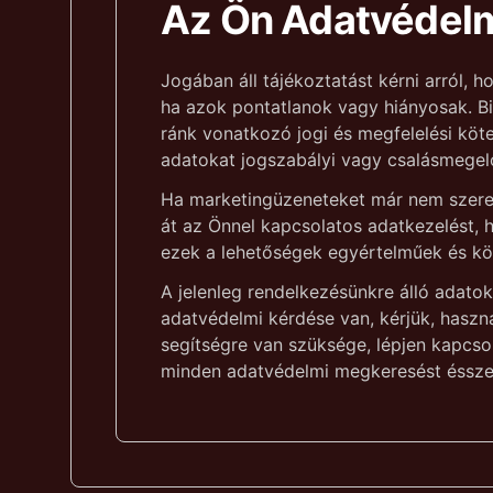
Az Ön Adatvédelmi
Jogában áll tájékoztatást kérni arról, h
ha azok pontatlanok vagy hiányosak. Bi
ránk vonatkozó jogi és megfelelési köt
adatokat jogszabályi vagy csalásmegelő
Ha marketingüzeneteket már nem szeretne
át az Önnel kapcsolatos adatkezelést, 
ezek a lehetőségek egyértelműek és kö
A jelenleg rendelkezésünkre álló adatok
adatvédelmi kérdése van, kérjük, haszná
segítségre van szüksége, lépjen kapcsol
minden adatvédelmi megkeresést ésszer