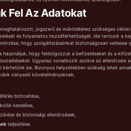
k Fel Az Adatokat
g meghatározott, jogszerű és működéshez szükséges célokra
ezelését és folyamatos hozzáférhetőségét. Ide tartozik a be
llenőrzése, hogy szolgáltatásainkat biztonságosan vehesse 
 használjuk, hogy feldolgozzuk a befizetéseket és a kifizet
isszaéléseket. Ugyanez vonatkozik azokra az ellenőrzési ad
l kérhetünk be. Bizonyos helyzetekben szükség lehet annak
a ránk irányadó követelményeknek.
férés biztosítása,
kciók kezelése,
szűrése és biztonsági ellenőrzések,
gek
teljesítése.