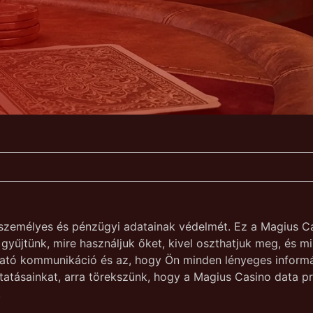
személyes és pénzügyi adatainak védelmét. Ez a Magius Cas
gyűjtünk, mire használjuk őket, kivel oszthatjuk meg, és m
ható kommunikáció és az, hogy Ön minden lényeges inform
ltatásainkat, arra törekszünk, hogy a Magius Casino data p
.