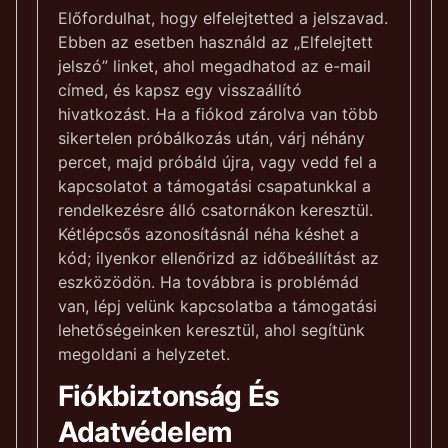
Előfordulhat, hogy elfelejtetted a jelszavad.
Ebben az esetben használd az „Elfelejtett
jelszó” linket, ahol megadhatod az e-mail
címed, és kapsz egy visszaállító
hivatkozást. Ha a fiókod zárolva van több
sikertelen próbálkozás után, várj néhány
percet, majd próbáld újra, vagy vedd fel a
kapcsolatot a támogatási csapatunkkal a
rendelkezésre álló csatornákon keresztül.
Kétlépcsős azonosításnál néha késhet a
kód; ilyenkor ellenőrizd az időbeállítást az
eszközödön. Ha továbbra is problémád
van, lépj velünk kapcsolatba a támogatási
lehetőségeinken keresztül, ahol segítünk
megoldani a helyzetet.
Fiókbiztonság És
Adatvédelem