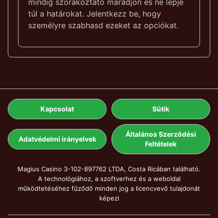
mindig szórakoztató maradjon és ne lépje
túl a határokat. Jelentkezz be, hogy
személyre szabhasd ezeket az opciókat.
Kapcsolat
Sütik
Általános Szerződési
Adatvédelmi irányelvek
Feltételek
Magius Casino 3-102-897762 LTDA, Costa Ricában található.
A technológiához, a szoftverhez és a weboldal
működtetéséhez fűződő minden jog a licencvevő tulajdonát
képezi