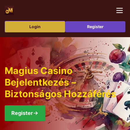
Login
Register
Magius Casino
Bejelentkezés –
Biztonságos Hozzáférés
Register