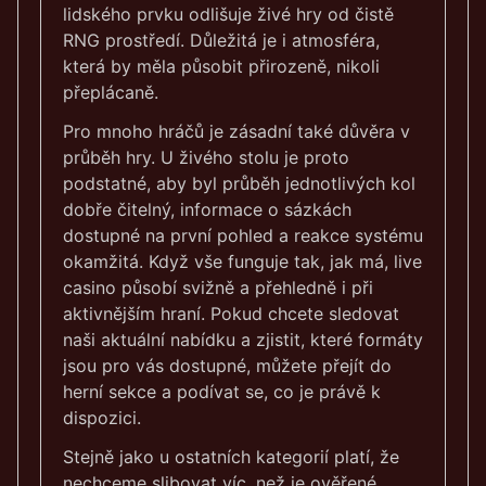
lidského prvku odlišuje živé hry od čistě
RNG prostředí. Důležitá je i atmosféra,
která by měla působit přirozeně, nikoli
přeplácaně.
Pro mnoho hráčů je zásadní také důvěra v
průběh hry. U živého stolu je proto
podstatné, aby byl průběh jednotlivých kol
dobře čitelný, informace o sázkách
dostupné na první pohled a reakce systému
okamžitá. Když vše funguje tak, jak má, live
casino působí svižně a přehledně i při
aktivnějším hraní. Pokud chcete sledovat
naši aktuální nabídku a zjistit, které formáty
jsou pro vás dostupné, můžete přejít do
herní sekce a podívat se, co je právě k
dispozici.
Stejně jako u ostatních kategorií platí, že
nechceme slibovat víc, než je ověřené.