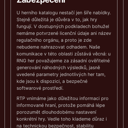
U herního katalogu nestačí jen šíře nabídky.
Stejně důležitá je důvěra v to, jak hry
fungují. V dostupných podkladech bohužel
nemáme potvrzené licenční údaje ani název
regulačního orgánu, a proto je zde
nebudeme nahrazovat odhadem. Naše
komunikace v této oblasti zůstává věcná: u
RNG her považujeme za zásadní ověřitelné
generování náhodných výsledků, jasně
uvedené parametry jednotlivých her tam,
kde jsou k dispozici, a bezpečné
softwarové prostředí.
RTP vnímáme jako důležitou informaci pro
informované hraní, protože pomáhá lépe
porozumět dlouhodobému nastavení
konkrétní hry. Vedle toho klademe důraz i
na technickou bezpečnost, stabilitu