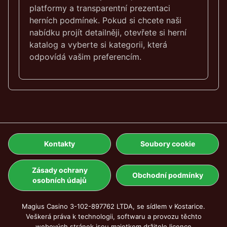
platformy a transparentní prezentaci
herních podmínek. Pokud si chcete naši
nabídku projít detailněji, otevřete si herní
katalog a vyberte si kategorii, která
odpovídá vašim preferencím.
Kontakty
Soubory cookie
Zásady ochrany
Obchodní podmínky
osobních údajů
Magius Casino 3-102-897762 LTDA, se sídlem v Kostarice.
Veškerá práva k technologii, softwaru a provozu těchto
webových stránek jsou majetkem držitele licence