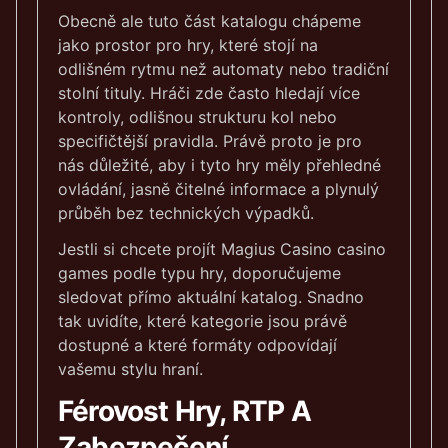
Obecně ale tuto část katalogu chápeme
jako prostor pro hry, které stojí na
odlišném rytmu než automaty nebo tradiční
stolní tituly. Hráči zde často hledají více
kontroly, odlišnou strukturu kol nebo
specifičtější pravidla. Právě proto je pro
nás důležité, aby i tyto hry měly přehledné
ovládání, jasně čitelné informace a plynulý
průběh bez technických výpadků.
Jestli si chcete projít Magius Casino casino
games podle typu hry, doporučujeme
sledovat přímo aktuální katalog. Snadno
tak uvidíte, které kategorie jsou právě
dostupné a které formáty odpovídají
vašemu stylu hraní.
Férovost Hry, RTP A
Zabezpečení