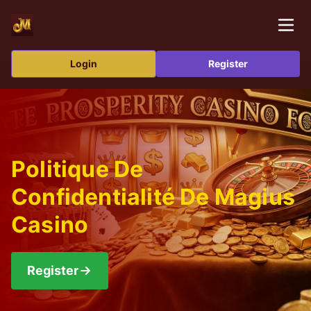
Login
Register
Politique De
Confidentialité De Magius
Casino
Register